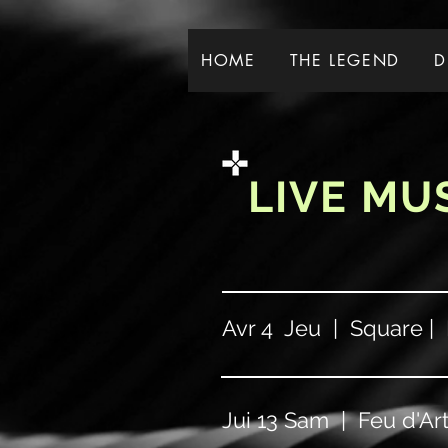
HOME
THE LEGEND
D
LIVE MU
Avr 4 Jeu | Square | 
Jui 13 Sam | Feu d'Art